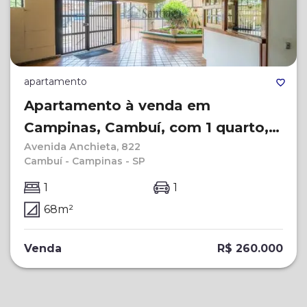
apartamento
Apartamento à venda em
Campinas, Cambuí, com 1 quarto,
Avenida Anchieta, 822
com 68 m², Arariba
Cambuí - Campinas - SP
1
1
68
m²
Venda
R$ 260.000