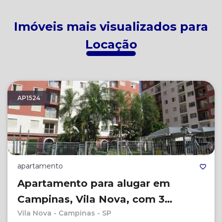
Imóveis mais visualizados para
Locação
AP1524
apartamento
Apartamento para alugar em
Campinas, Vila Nova, com 3
Vila Nova - Campinas - SP
quartos, com 60.18 m², Residencial